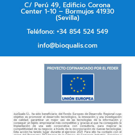
C/ Perú 49, Edificio Corona
Center 1-10 – Bormujos 41930
(Sevilla)
Teléfono: +34 854 524 549
info@bioqualis.com
bio
Qualis S.L. ha sido beneficiario del Fondo Europeo de Desarrollo Regional cuyo
objetivo es promover el desarrollo tecnológico, la innovación y una investigación
de calidad; garantizar un mejor uso de las tecnologías de la información y
conseguir un tejido empresarial más competitivo y gracias al que ha conseguido la
Implantación de una web corporativa con consultoría, para mejorar la
competitividad de su negocio a través de la incorporación de nuevas tecnologías.
Esta acción ha tenido lugar durante el ejercicio 2021. Para ello ha contado con el
apoyo del Programa TICCámaras de la Cámara de Comercio Industria, Servicios y